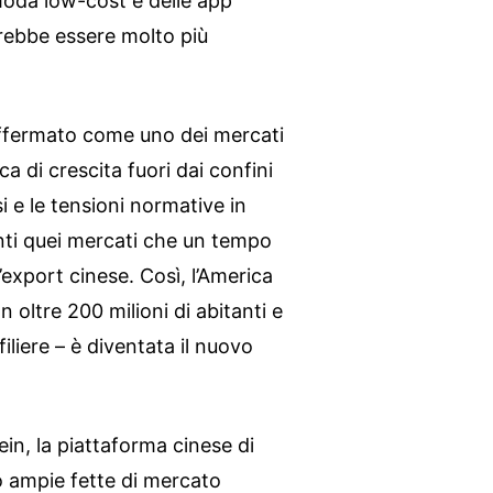
 moda low-cost e delle app
trebbe essere molto più
è affermato come uno dei mercati
rca di crescita fuori dai confini
i e le tensioni normative in
i quei mercati che un tempo
export cinese. Così, l’America
on oltre 200 milioni di abitanti e
liere – è diventata il nuovo
in, la piattaforma cinese di
o ampie fette di mercato