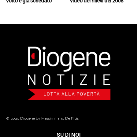
volto è già schedato
video dei rilievi del 2008
© Logo Diogene by Massimiliano De Ritis
SU DI NOI