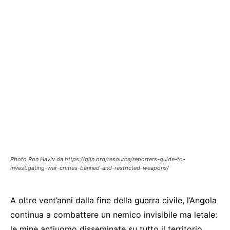
Photo Ron Haviv da https://gijn.org/resource/reporters-guide-to-
investigating-war-crimes-banned-and-restricted-weapons/
A oltre vent’anni dalla fine della guerra civile, l’Angola
continua a combattere un nemico invisibile ma letale:
le mine antiuomo disseminate su tutto il territorio