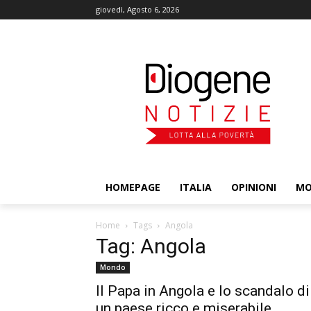
giovedì, Agosto 6, 2026
HOMEPAGE
ITALIA
OPINIONI
M
Home
Tags
Angola
Tag: Angola
Mondo
Il Papa in Angola e lo scandalo di
un paese ricco e miserabile