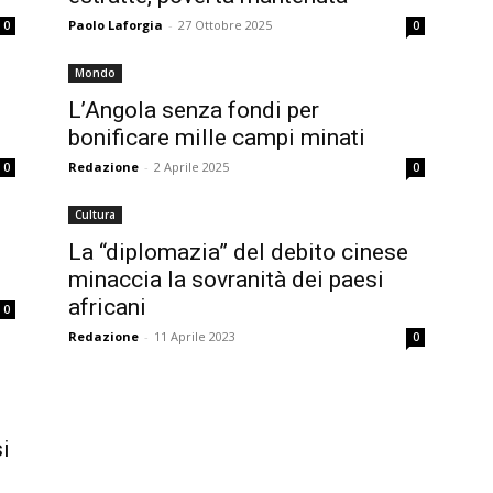
Paolo Laforgia
-
27 Ottobre 2025
0
0
Mondo
L’Angola senza fondi per
bonificare mille campi minati
Redazione
-
2 Aprile 2025
0
0
Cultura
La “diplomazia” del debito cinese
minaccia la sovranità dei paesi
africani
0
Redazione
-
11 Aprile 2023
0
si