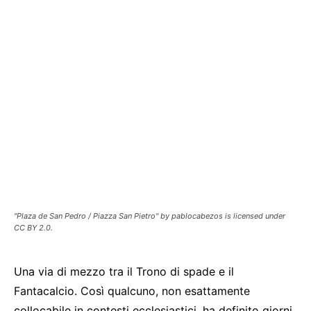
"Plaza de San Pedro / Piazza San Pietro" by pablocabezos is licensed under
CC BY 2.0.
Una via di mezzo tra il Trono di spade e il
Fantacalcio. Così qualcuno, non esattamente
collocabile in contesti ecclesiastici, ha definito giorni