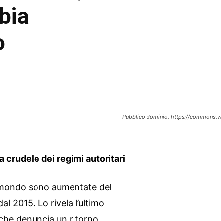
bia
o
Pubblico dominio, https://commons.
 crudele dei regimi autoritari
el mondo sono aumentate del
al 2015. Lo rivela l’ultimo
 che denuncia un ritorno