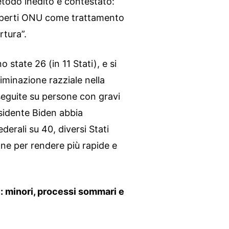
etodo inedito e contestato:
 esperti ONU come trattamento
rtura”.
state 26 (in 11 Stati), e si
riminazione razziale nella
seguite su persone con gravi
esidente Biden abbia
rali su 40, diversi Stati
one per rendere più rapide e
e: minori, processi sommari e