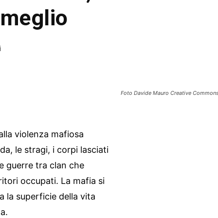
 meglio
i
Foto Davide Mauro Creative Commons At
lla violenza mafiosa
a, le stragi, i corpi lasciati
le guerre tra clan che
ritori occupati. La mafia si
a superficie della vita
a.