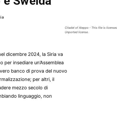
o e Sweida
ia
Citadel of Aleppo - This file is licen
Unported license.
el dicembre 2024, la Siria va
imo per insediare un’Assemblea
o vero banco di prova del nuovo
rmalizzazione; per altri, il
iudere mezzo secolo di
ambiando linguaggio, non