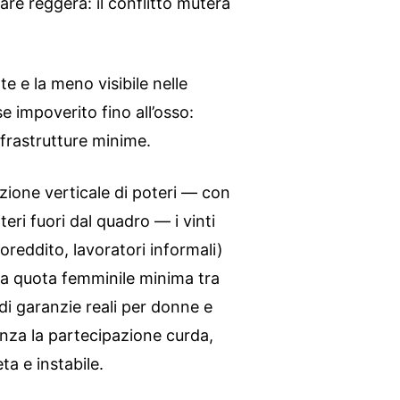
are reggerà: il conflitto muterà
e e la meno visibile nelle
ese impoverito fino all’osso:
 infrastrutture minime.
izione verticale di poteri — con
nteri fuori dal quadro — i vinti
oreddito, lavoratori informali)
Una quota femminile minima tra
di garanzie reali per donne e
enza la partecipazione curda,
ta e instabile.