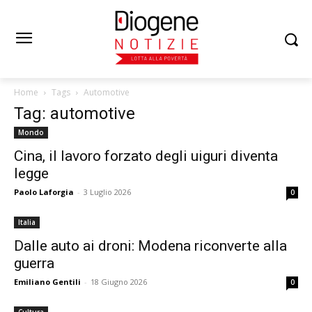
Home
Tags
Automotive
Tag: automotive
Mondo
Cina, il lavoro forzato degli uiguri diventa
legge
Paolo Laforgia
-
3 Luglio 2026
0
Italia
Dalle auto ai droni: Modena riconverte alla
guerra
Emiliano Gentili
-
18 Giugno 2026
0