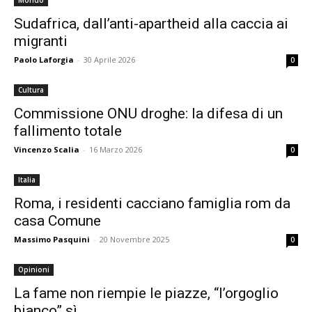
Mondo
Sudafrica, dall’anti-apartheid alla caccia ai
migranti
Paolo Laforgia
-
30 Aprile 2026
0
Cultura
Commissione ONU droghe: la difesa di un
fallimento totale
Vincenzo Scalia
-
16 Marzo 2026
0
Italia
Roma, i residenti cacciano famiglia rom da
casa Comune
Massimo Pasquini
-
20 Novembre 2025
0
Opinioni
La fame non riempie le piazze, “l’orgoglio
bianco” sì