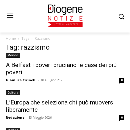
Home
Tags
Razzismo
Tag: razzismo
Mondo
A Belfast i poveri bruciano le case dei più
poveri
Gianluca Cicinelli
-
10 Giugno 2026
0
Cultura
L’Europa che seleziona chi può muoversi
liberamente
Redazione
-
13 Maggio 2026
0