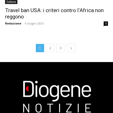
Cultura
Travel ban USA: i criteri contro l’Africa non
reggono
Redazione
-
6 Giugno 2025
0
1
2
3