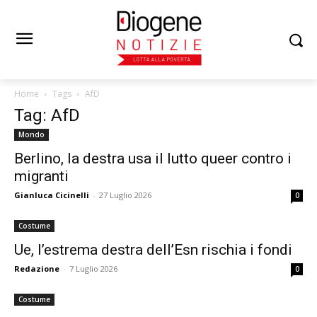
Home
Tags
AfD
Tag: AfD
Mondo
Berlino, la destra usa il lutto queer contro i
migranti
Gianluca Cicinelli
-
27 Luglio 2026
0
Costume
Ue, l’estrema destra dell’Esn rischia i fondi
Redazione
-
7 Luglio 2026
0
Costume