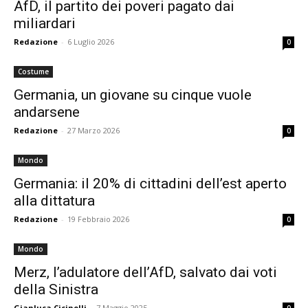
AfD, il partito dei poveri pagato dai
miliardari
Redazione
-
6 Luglio 2026
0
Costume
Germania, un giovane su cinque vuole
andarsene
Redazione
-
27 Marzo 2026
0
Mondo
Germania: il 20% di cittadini dell’est aperto
alla dittatura
Redazione
-
19 Febbraio 2026
0
Mondo
Merz, l’adulatore dell’AfD, salvato dai voti
della Sinistra
Gianluca Cicinelli
-
7 Maggio 2025