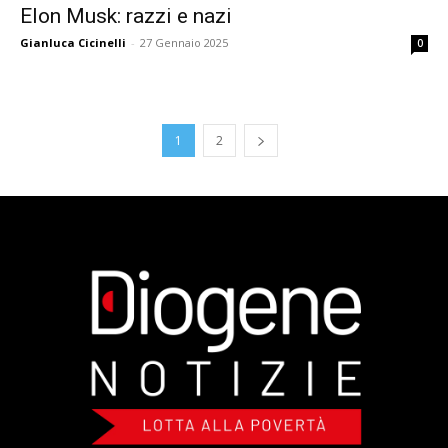
Elon Musk: razzi e nazi
Gianluca Cicinelli
-
27 Gennaio 2025
0
1
2