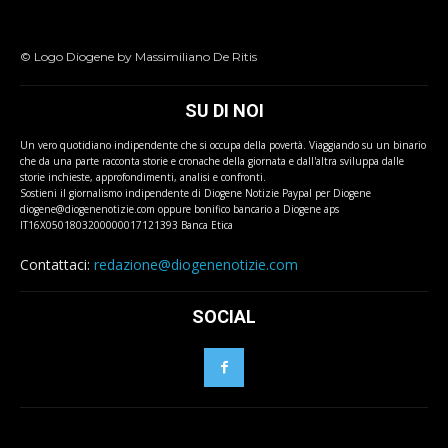
© Logo Diogene by Massimiliano De Ritis
SU DI NOI
Un vero quotidiano indipendente che si occupa della povertà. Viaggiando su un binario
che da una parte racconta storie e cronache della giornata e dall'altra sviluppa dalle
storie inchieste, approfondimenti, analisi e confronti.
Sostieni il giornalismo indipendente di Diogene Notizie Paypal per Diogene
diogene@diogenenotizie.com oppure bonifico bancario a Diogene aps
IT16X0501803200000017121393 Banca Etica
Contattaci:
redazione@diogenenotizie.com
SOCIAL