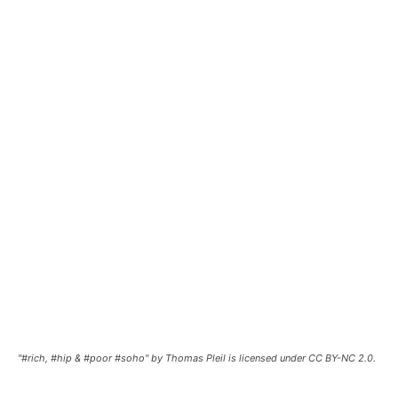
"#rich, #hip & #poor #soho" by Thomas Pleil is licensed under CC BY-NC 2.0.