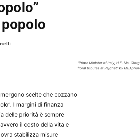
opolo”
l popolo
nelli
"Prime Minister of Italy, H.E. Ms. Gio
floral tributes at Rajghat" by MEApho
io emergono scelte che cozzano
lo”. I margini di finanza
ia delle priorità è sempre
davvero il costo della vita e
anovra stabilizza misure