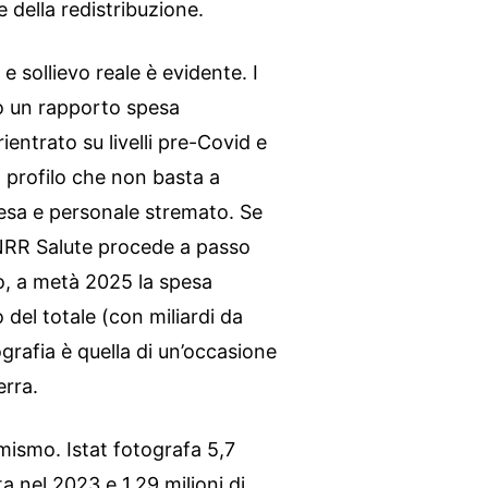
te della redistribuzione.
 e sollievo reale è evidente. I
o un rapporto spesa
ientrato su livelli pre-Covid e
n profilo che non basta a
tesa e personale stremato. Se
NRR Salute procede a passo
o, a metà 2025 la spesa
o del totale (con miliardi da
grafia è quella di un’occasione
erra.
ismo. Istat fotografa 5,7
a nel 2023 e 1,29 milioni di