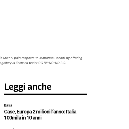
rgia Meloni paid respects to Mahatma Gandhi by offering
togallery is licensed under CC BY-NC-ND 2.0.
Leggi anche
Italia
Case, Europa 2 milioni l’anno: Italia
100mila in 10 anni