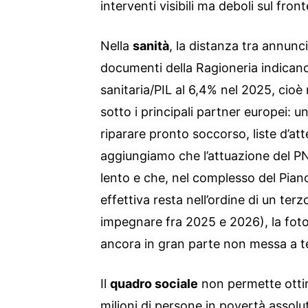
interventi visibili ma deboli sul fron
Nella
sanità
, la distanza tra annunci
documenti della Ragioneria indican
sanitaria/PIL al 6,4% nel 2025, cioè r
sotto i principali partner europei: u
riparare pronto soccorso, liste d’at
aggiungiamo che l’attuazione del P
lento e che, nel complesso del Pian
effettiva resta nell’ordine di un terz
impegnare fra 2025 e 2026), la foto
ancora in gran parte non messa a t
Il
quadro sociale
non permette ottim
milioni di persone in povertà assolut