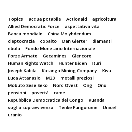
Topics
acqua potabile
Actionaid
agricoltura
Allied Democratic Force
aspettativa vita
Banca mondiale
China Molybdendum
cleptocrazia
cobalto
Dan Glerter
diamanti
ebola
Fondo Monetario Internazionale
Forze Armate
Gecamines
Glencore
Human Rights Watch
Hunter Biden
Ituri
Joseph Kabila
Katanga Mining Company
Kivu
Luca Attanasio
M23
metalli preziosi
Mobuto Sese Seko
Nord Ovest
Ong
Onu
pensioni
povertà
rame
Repubblica Democratica del Congo
Ruanda
soglia sopravvivenza
Tenke Fungurume
Unicef
uranio