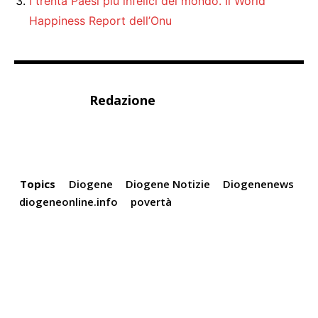
I trenta Paesi più infelici del mondo. Il World
Happiness Report dell’Onu
Redazione
Topics
Diogene
Diogene Notizie
Diogenenews
diogeneonline.info
povertà