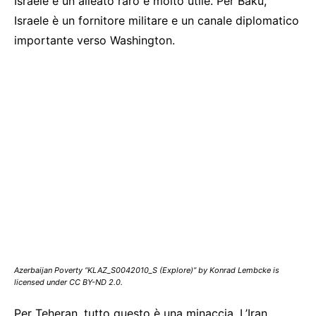
Israele è un alleato raro e molto utile. Per Baku,
Israele è un fornitore militare e un canale diplomatico
importante verso Washington.
Azerbaijan Poverty “KLAZ_S0042010_S (Explore)” by Konrad Lembcke is
licensed under CC BY-ND 2.0.
Per Teheran, tutto questo è una minaccia. L’Iran