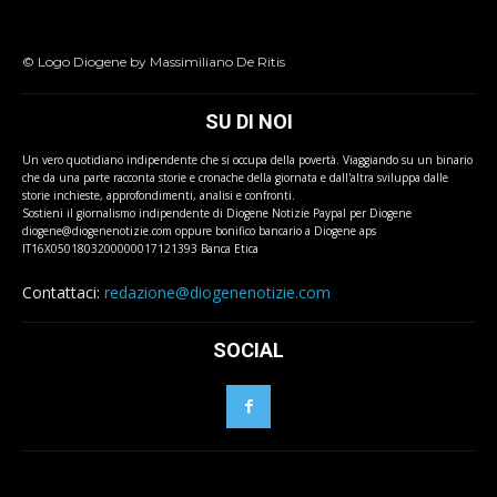
© Logo Diogene by Massimiliano De Ritis
SU DI NOI
Un vero quotidiano indipendente che si occupa della povertà. Viaggiando su un binario
che da una parte racconta storie e cronache della giornata e dall'altra sviluppa dalle
storie inchieste, approfondimenti, analisi e confronti.
Sostieni il giornalismo indipendente di Diogene Notizie Paypal per Diogene
diogene@diogenenotizie.com oppure bonifico bancario a Diogene aps
IT16X0501803200000017121393 Banca Etica
Contattaci:
redazione@diogenenotizie.com
SOCIAL