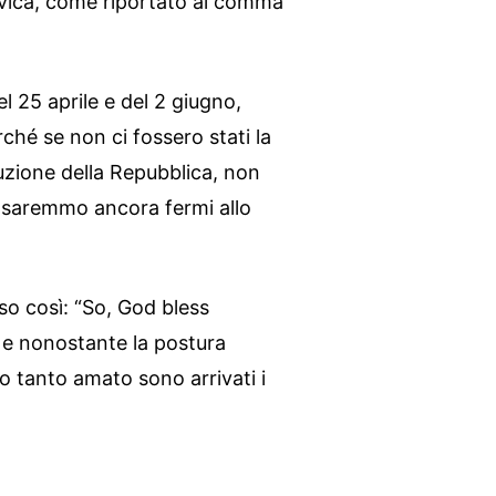
civica, come riportato al comma
l 25 aprile e del 2 giugno,
rché se non ci fossero stati la
tuzione della Repubblica, non
e saremmo ancora fermi allo
so così: “So, God bless
ca e nonostante la postura
 tanto amato sono arrivati i