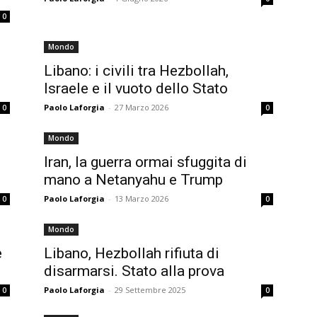
0
Mondo
Libano: i civili tra Hezbollah,
Israele e il vuoto dello Stato
Paolo Laforgia
-
27 Marzo 2026
0
0
Mondo
Iran, la guerra ormai sfuggita di
mano a Netanyahu e Trump
Paolo Laforgia
-
13 Marzo 2026
0
0
Mondo
e
Libano, Hezbollah rifiuta di
disarmarsi. Stato alla prova
Paolo Laforgia
-
29 Settembre 2025
0
0