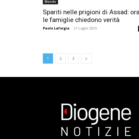
Mondo
Spariti nelle prigioni di Assad: or
le famiglie chiedono verità
Paolo Laforgia
-
21 Luglio 2025
1
2
3