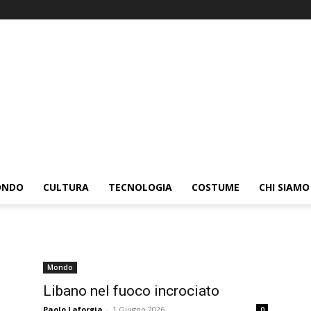
ONDO
CULTURA
TECNOLOGIA
COSTUME
CHI SIAMO
Mondo
Libano nel fuoco incrociato
Paolo Laforgia
-
1 Giugno 2026
0