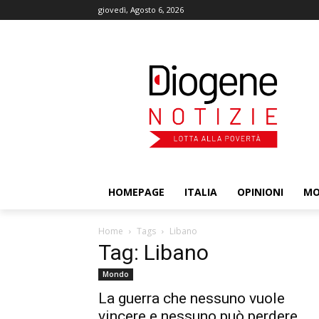
giovedì, Agosto 6, 2026
HOMEPAGE
ITALIA
OPINIONI
M
Home
Tags
Libano
Tag: Libano
Mondo
La guerra che nessuno vuole
vincere e nessuno può perdere