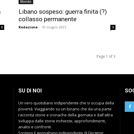
Mondo
a
Libano sospeso: guerra finita (?)
collasso permanente
Redazione
-
10 Giugno 2025
0
0
Page 1 of 3
SU DI NOI
SO
Un vero quotidiano indipendente che si occupa della
povertà. Viaggiando su un binario che da una parte
racconta storie e cronache della giornata e dall'altra
sviluppa dalle storie inchieste, approfondimenti,
analisi e confronti.
Sostieni il giornalismo indipendente di Diogene