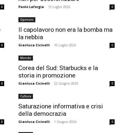
Paolo Laforgia
-
13 Luglio 2026
0
0
Opinioni
e
Il capolavoro non era la bomba ma
la nebbia
Gianluca Cicinelli
-
10 Luglio 2026
0
0
Mondo
Corea del Sud: Starbucks e la
storia in promozione
Gianluca Cicinelli
-
22 Giugno 2026
0
0
Cultura
Saturazione informativa e crisi
della democrazia
Gianluca Cicinelli
-
1 Giugno 2026
0
0