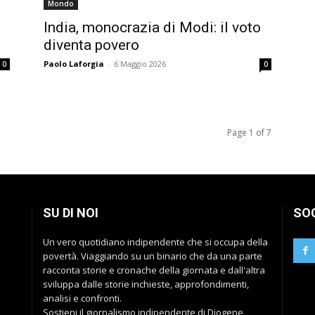
Mondo
India, monocrazia di Modi: il voto
diventa povero
Paolo Laforgia
-
6 Maggio 2026
0
0
Page 1 of 7
SU DI NOI
SO
Un vero quotidiano indipendente che si occupa della
povertà. Viaggiando su un binario che da una parte
racconta storie e cronache della giornata e dall'altra
sviluppa dalle storie inchieste, approfondimenti,
analisi e confronti.
Sostieni il giornalismo indipendente di Diogene