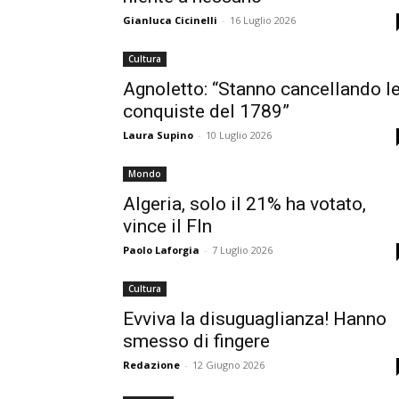
Gianluca Cicinelli
-
16 Luglio 2026
Cultura
Agnoletto: “Stanno cancellando l
conquiste del 1789”
Laura Supino
-
10 Luglio 2026
Mondo
Algeria, solo il 21% ha votato,
vince il Fln
Paolo Laforgia
-
7 Luglio 2026
Cultura
Evviva la disuguaglianza! Hanno
smesso di fingere
Redazione
-
12 Giugno 2026