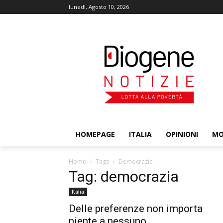
lunedì, Agosto 10, 2026
HOMEPAGE
ITALIA
OPINIONI
M
Home
Tags
Democrazia
Tag: democrazia
Italia
Delle preferenze non importa
niente a nessuno