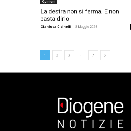
Opinioni
La destra non si ferma. E non
basta dirlo
Gianluca Cicinelli
-
8 Maggio 2026
...
1
2
3
7