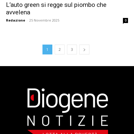
L’auto green si regge sul piombo che
avvelena
Redazione
-
25 Novembre 2025
0
1
2
3