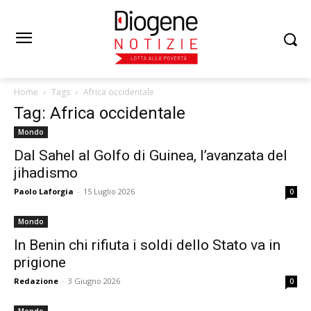
Home
Tags
Africa occidentale
Tag: Africa occidentale
Mondo
Dal Sahel al Golfo di Guinea, l’avanzata del
jihadismo
Paolo Laforgia
-
15 Luglio 2026
0
Mondo
In Benin chi rifiuta i soldi dello Stato va in
prigione
Redazione
-
3 Giugno 2026
0