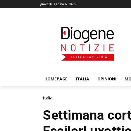
giovedì, Agosto 6, 2026
HOMEPAGE
ITALIA
OPINIONI
M
Italia
Settimana cort
EssilorLuxottic