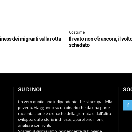
Costume
siness dei migranti sulla rotta
Il reato non c’è ancora, il volt
schedato
SU DI NOI
SO
Un vero quotidiano indipendente che si occupa della
povertà. Viaggiando su un binario che da una parte
racconta storie e cronache della giornata e dall'altra
sviluppa dalle storie inchieste, approfondimenti,
analisi e confronti.
Sostieni il giornalismo indipendente di Diogene