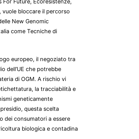
s For Future, Ecoresistenze,
 vuole bloccare il percorso
 delle New Genomic
talia come Tecniche di
logo europeo, il negoziato tra
io dell’UE che potrebbe
ateria di OGM. A rischio vi
chettatura, la tracciabilità e
ganismi geneticamente
presidio, questa scelta
to dei consumatori a essere
ricoltura biologica e contadina