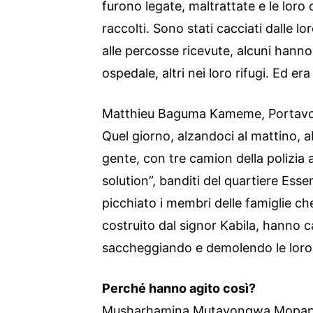
furono legate, maltrattate e le loro 
raccolti. Sono stati cacciati dalle l
alle percosse ricevute, alcuni hanno
ospedale, altri nei loro rifugi. Ed er
Matthieu Baguma Kameme, Portavo
Quel giorno, alzandoci al mattino, a
gente, con tre camion della polizi
solution”, banditi del quartiere Ess
picchiato i membri delle famiglie ch
costruito dal signor Kabila, hanno ca
saccheggiando e demolendo le loro
Perché hanno agito così?
Musharhamina Mutayongwa Mopap, 