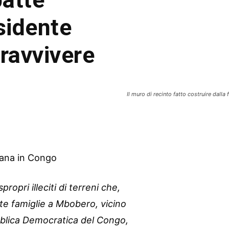
sidente
pravvivere
Il muro di recinto fatto costruire dalla 
riana in Congo
propri illeciti di terreni che,
te famiglie a Mbobero, vicino
bblica Democratica del Congo,