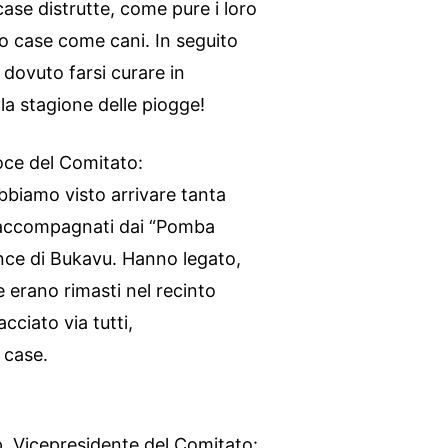
case distrutte, come pure i loro
oro case come cani. In seguito
 dovuto farsi curare in
a la stagione delle piogge!
ce del Comitato:
bbiamo visto arrivare tanta
a accompagnati dai “Pomba
ence di Bukavu. Hanno legato,
e erano rimasti nel recinto
cciato via tutti,
 case.
Vicepresidente del Comitato: