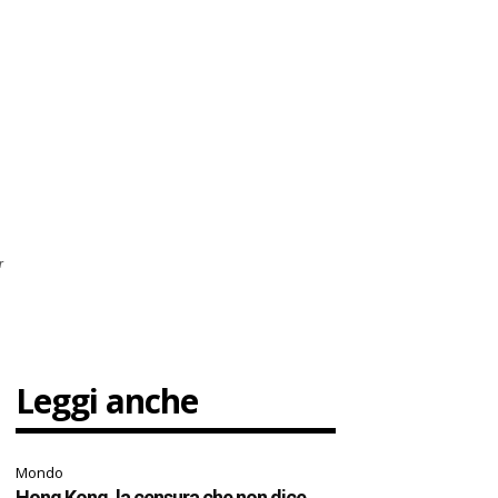
r
Leggi anche
Mondo
Hong Kong, la censura che non dice