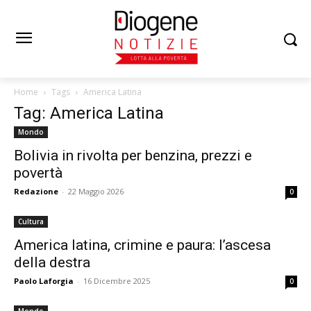
Home
Tags
America Latina
Tag: America Latina
Mondo
Bolivia in rivolta per benzina, prezzi e
povertà
Redazione
-
22 Maggio 2026
0
Cultura
America latina, crimine e paura: l’ascesa
della destra
Paolo Laforgia
-
16 Dicembre 2025
0