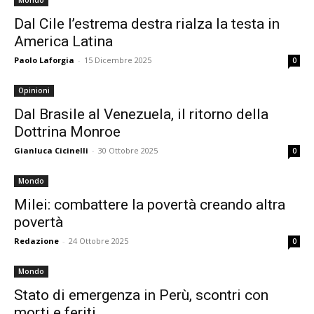
Mondo
Dal Cile l’estrema destra rialza la testa in
America Latina
Paolo Laforgia
-
15 Dicembre 2025
0
Opinioni
Dal Brasile al Venezuela, il ritorno della
Dottrina Monroe
Gianluca Cicinelli
-
30 Ottobre 2025
0
Mondo
Milei: combattere la povertà creando altra
povertà
Redazione
-
24 Ottobre 2025
0
Mondo
Stato di emergenza in Perù, scontri con
morti e feriti