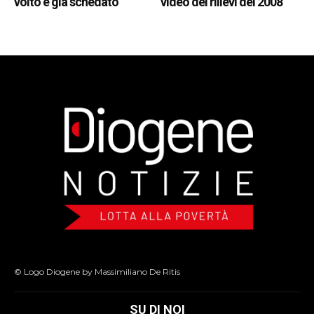
volto è già schedato
video dei rilievi del 2008
© Logo Diogene by Massimiliano De Ritis
SU DI NOI