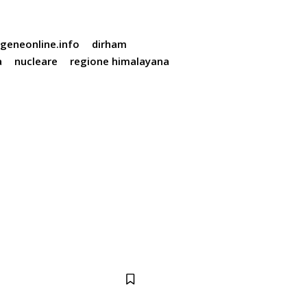
ogeneonline.info
dirham
a
nucleare
regione himalayana