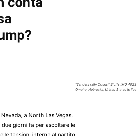
m conta
sa
rump?
"Sanders rally Council Bluffs IMG 40
Omaha, Nebraska, United States is lic
l Nevada, a North Las Vegas,
 due giorni fa per ascoltare le
delle tensioni interne al partito