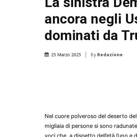
La sinistra De
ancora negli U
dominati da T
By
Redazione
25 Marzo 2025
Nel cuore polveroso del deserto de
migliaia di persone si sono radunate
voci che, a dispetto dell’età l’uno e 