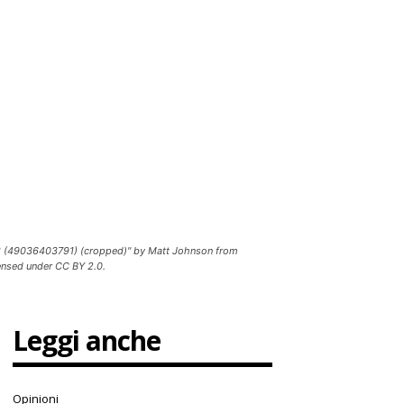
23 (49036403791) (cropped)" by Matt Johnson from
ensed under CC BY 2.0.
Leggi anche
Opinioni