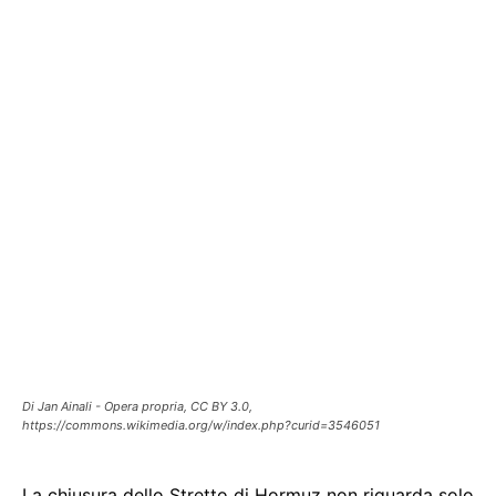
Di Jan Ainali - Opera propria, CC BY 3.0,
https://commons.wikimedia.org/w/index.php?curid=3546051
La chiusura dello Stretto di Hormuz non riguarda solo