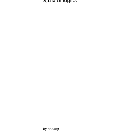
9,8% di luglio.
by ahaseg