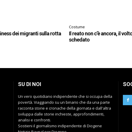
Costume
siness dei migranti sulla rotta
Il reato non c’è ancora, il volt
schedato
SU DI NOI
SO
Un vero quotidiano indipendente che si occupa della
povertà. Viaggiando su un binario che da una parte
racconta storie e cronache della giornata e dall'altra
sviluppa dalle storie inchieste, approfondimenti,
analisi e confronti.
Sostieni il giornalismo indipendente di Diogene
Notizie Paypal per Diogene