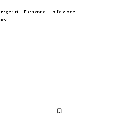
ergetici
Eurozona
inlfalzione
opea