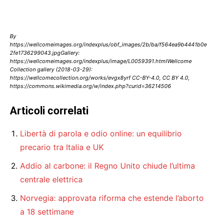
By
https://wellcomeimages.org/indexplus/obf_images/2b/ba/f564ea9b4441b0e
2fe1736299043.jpgGallery:
https://wellcomeimages.org/indexplus/image/L0059391.htmlWellcome
Collection gallery (2018-03-29):
https://wellcomecollection.org/works/evgx8yrf CC-BY-4.0, CC BY 4.0,
https://commons.wikimedia.org/w/index.php?curid=36214506
Articoli correlati
Libertà di parola e odio online: un equilibrio
precario tra Italia e UK
Addio al carbone: il Regno Unito chiude l’ultima
centrale elettrica
Norvegia: approvata riforma che estende l’aborto
a 18 settimane