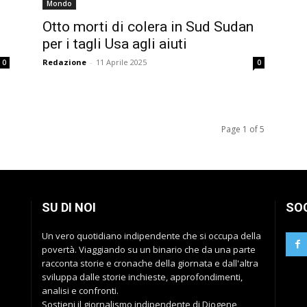
Mondo
Otto morti di colera in Sud Sudan
per i tagli Usa agli aiuti
Redazione
-
11 Aprile 2025
0
0
Page 1 of 5
SU DI NOI
SO
Un vero quotidiano indipendente che si occupa della
povertà. Viaggiando su un binario che da una parte
racconta storie e cronache della giornata e dall'altra
sviluppa dalle storie inchieste, approfondimenti,
analisi e confronti.
Sostieni il giornalismo indipendente di Diogene