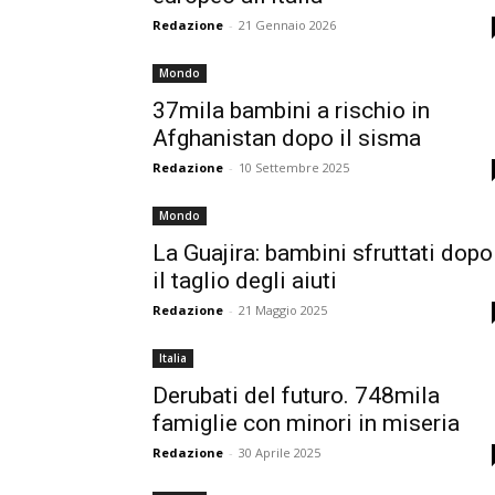
Redazione
-
21 Gennaio 2026
Mondo
37mila bambini a rischio in
Afghanistan dopo il sisma
Redazione
-
10 Settembre 2025
Mondo
La Guajira: bambini sfruttati dopo
il taglio degli aiuti
Redazione
-
21 Maggio 2025
Italia
Derubati del futuro. 748mila
famiglie con minori in miseria
Redazione
-
30 Aprile 2025