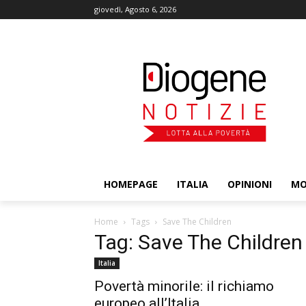
giovedì, Agosto 6, 2026
HOMEPAGE
ITALIA
OPINIONI
M
Home
Tags
Save The Children
Tag: Save The Children
Italia
Povertà minorile: il richiamo
europeo all’Italia