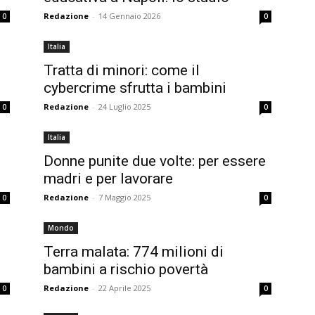
Redazione
-
14 Gennaio 2026
0
0
Italia
Tratta di minori: come il
cybercrime sfrutta i bambini
Redazione
-
24 Luglio 2025
0
0
Italia
Donne punite due volte: per essere
madri e per lavorare
Redazione
-
7 Maggio 2025
0
0
Mondo
Terra malata: 774 milioni di
bambini a rischio povertà
Redazione
-
22 Aprile 2025
0
0