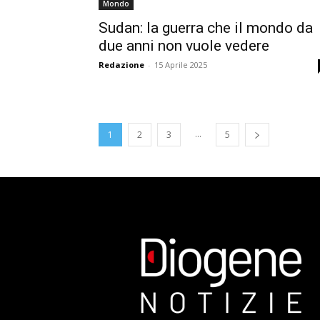
Mondo
Sudan: la guerra che il mondo da
due anni non vuole vedere
Redazione
-
15 Aprile 2025
...
1
2
3
5