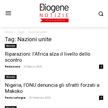
Home
Tags
Nazioni unite
Tag: Nazioni unite
Mondo
Riparazioni: l’Africa alza il livello dello
scontro
Redazione
-
26 Marzo 2026
0
Mondo
Nigeria, l’ONU denuncia gli sfratti forzati a
Makoko
Paolo Laforgia
-
23 Febbraio 2026
0