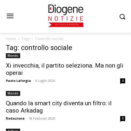
Home
Tags
Controllo sociale
Tag: controllo sociale
Mondo
Xi invecchia, il partito seleziona. Ma non gli
operai
Paolo Laforgia
-
6 Luglio 2026
0
Mondo
Quando la smart city diventa un filtro: il
caso Arkadag
Redazione
-
18 Febbraio 2026
0