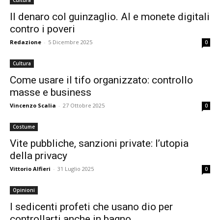
Cultura
Il denaro col guinzaglio. AI e monete digitali
contro i poveri
Redazione
-
5 Dicembre 2025
0
Cultura
Come usare il tifo organizzato: controllo
masse e business
Vincenzo Scalia
-
27 Ottobre 2025
0
Costume
Vite pubbliche, sanzioni private: l’utopia
della privacy
Vittorio Alfieri
-
31 Luglio 2025
0
Opinioni
I sedicenti profeti che usano dio per
controllarti anche in bagno