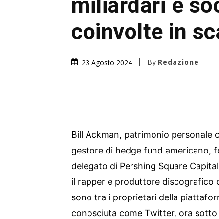
miliardari e so
coinvolte in sc
By
Redazione
23 Agosto 2024
Bill Ackman, patrimonio personale oltr
gestore di hedge fund americano, 
delegato di Pershing Square Capit
il rapper e produttore discografic
sono tra i proprietari della piatta
conosciuta come Twitter, ora sotto i