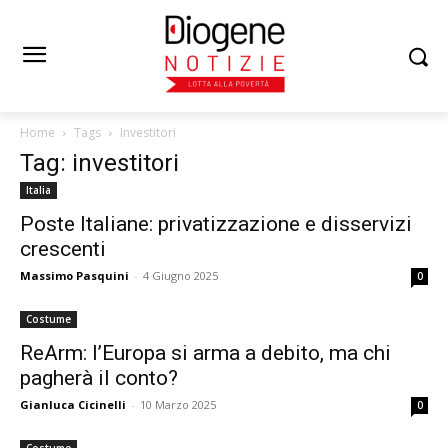
Home
Tags
Investitori
Tag: investitori
Italia
Poste Italiane: privatizzazione e disservizi
crescenti
Massimo Pasquini
-
4 Giugno 2025
0
Costume
ReArm: l’Europa si arma a debito, ma chi
pagherà il conto?
Gianluca Cicinelli
-
10 Marzo 2025
0