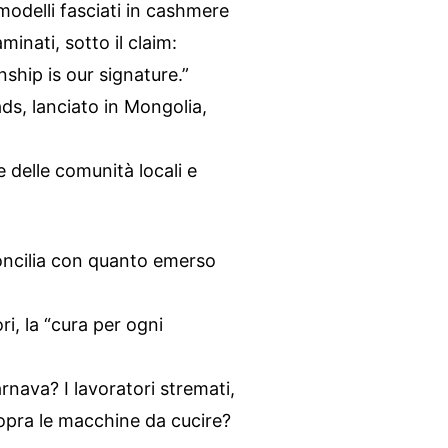
odelli fasciati in cashmere
nati, sotto il claim:
nship is our signature.”
ads, lanciato in Mongolia,
e delle comunità locali e
concilia con quanto emerso
i, la “cura per ogni
arnava? I lavoratori stremati,
sopra le macchine da cucire?