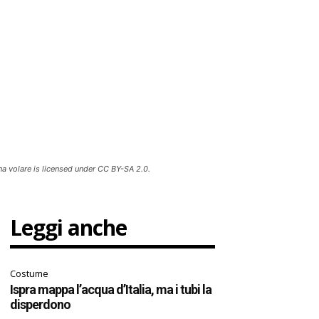
ina volare is licensed under CC BY-SA 2.0.
Leggi anche
Costume
Ispra mappa l’acqua d’Italia, ma i tubi la
disperdono