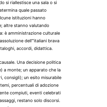
 si riallestisce una sala o si
determina quale passato
alcune istituzioni hanno
ne; altre stanno valutando
a: è amministrazione culturale
ssoluzione dell’“italiani brava
taloghi, accordi, didattica.
a causale. Una decisione politica
re) a monte; un apparato che la
ri, consigli); un esito misurabile
i temi, percentuali di adozione
mente compiuti, eventi celebrati
ssaggi, restano solo discorsi.