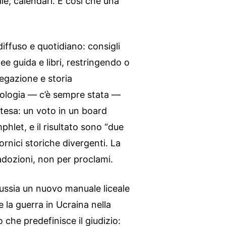
ie, calendari. È così che una
diffuso e quotidiano: consigli
inee guida e libri, restringendo o
egazione e storia
eologia — c’è sempre stata —
tesa: un voto in un board
phlet, e il risultato sono “due
rnici storiche divergenti. La
adozioni, non per proclami.
 Russia un nuovo manuale liceale
 la guerra in Ucraina nella
o che predefinisce il giudizio: