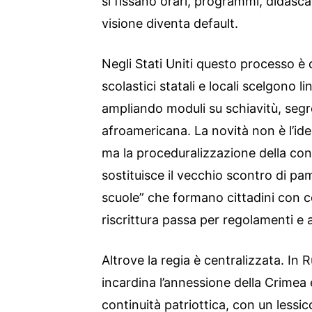
si fissano orari, programmi, didascal
visione diventa default.
Negli Stati Uniti questo processo è 
scolastici statali e locali scelgono l
ampliando moduli su schiavitù, segr
afroamericana. La novità non è l’id
ma la proceduralizzazione della con
sostituisce il vecchio scontro di pam
scuole” che formano cittadini con co
riscrittura passa per regolamenti e 
Altrove la regia è centralizzata. In
incardina l’annessione della Crimea e
continuità patriottica, con un lessic