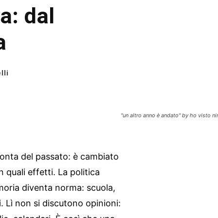
ia: dal
a
lli
"un altro anno è andato" by ho visto n
conta del passato: è cambiato
quali effetti. La politica
emoria diventa norma: scuola,
i. Lì non si discutono opinioni: