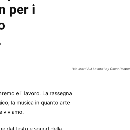
 per i
o
i
"No Morti Sul Lavoro" by Óscar Palmer
Sanremo e il lavoro. La rassegna
ico, la musica in quanto arte
e viviamo.
che dal testo e sound della