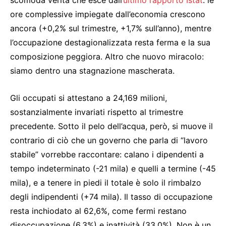
scomoda verità che esce dall’
ultimo rapporto Istat
: le
ore complessive impiegate dall’economia crescono
ancora (+0,2% sul trimestre, +1,7% sull’anno), mentre
l’occupazione destagionalizzata resta ferma e la sua
composizione peggiora. Altro che nuovo miracolo:
siamo dentro una stagnazione mascherata.
Gli occupati si attestano a 24,169 milioni,
sostanzialmente invariati rispetto al trimestre
precedente. Sotto il pelo dell’acqua, però, si muove il
contrario di ciò che un governo che parla di “lavoro
stabile” vorrebbe raccontare: calano i dipendenti a
tempo indeterminato (-21 mila) e quelli a termine (-45
mila), e a tenere in piedi il totale è solo il rimbalzo
degli indipendenti (+74 mila). Il tasso di occupazione
resta inchiodato al 62,6%, come fermi restano
disoccupazione (6,3%) e inattività (33,0%). Non è un