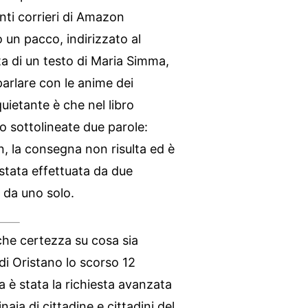
ti corrieri di Amazon
 un pacco, indirizzato al
tta di un testo di Maria Simma,
parlare con le anime dei
uietante è che nel libro
 sottolineate due parole:
, la consegna non risulta ed è
 stata effettuata da due
 da uno solo.
che certezza su cosa sia
 di Oristano lo scorso 12
 è stata la richiesta avanzata
aia di cittadine e cittadini del