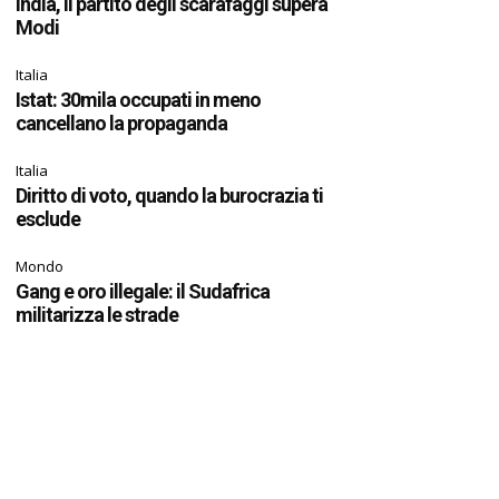
India, il partito degli scarafaggi supera
Modi
Italia
Istat: 30mila occupati in meno
cancellano la propaganda
Italia
Diritto di voto, quando la burocrazia ti
esclude
Mondo
Gang e oro illegale: il Sudafrica
militarizza le strade