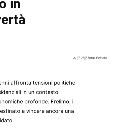
o in
vertà
사진 기준 form PxHere
ni affronta tensioni politiche
esidenziali in un contesto
conomiche profonde. Frelimo, il
destinato a vincere ancora una
idato.