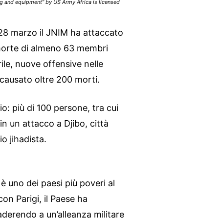
g and equipment” by US Army Africa is licensed
l 28 marzo il JNIM ha attaccato
 morte di almeno 63 membri
ile, nuove offensive nelle
ausato oltre 200 morti.
io: più di 100 persone, tra cui
in un attacco a Djibo, città
o jihadista.
è uno dei paesi più poveri al
on Parigi, il Paese ha
derendo a un’alleanza militare