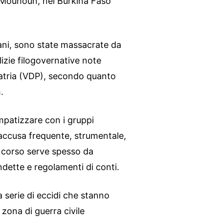
u Mouhoun, nel Burkina Faso
ulani, sono state massacrate da
lizie filogovernative note
Patria (VDP), secondo quanto
.
simpatizzare con i gruppi
’accusa frequente, strumentale,
n corso serve spesso da
ndette e regolamenti di conti.
ga serie di eccidi che stanno
zona di guerra civile