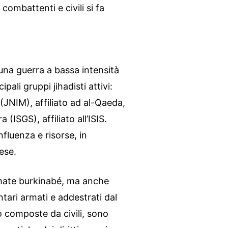
combattenti e civili si fa
 una guerra a bassa intensità
pali gruppi jihadisti attivi:
(JNIM), affiliato ad al-Qaeda,
(ISGS), affiliato all’ISIS.
fluenza e risorse, in
aese.
rmate burkinabé, ma anche
ntari armati e addestrati dal
 composte da civili, sono