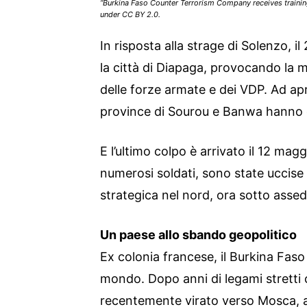
“Burkina Faso Counter Terrorism Company receives trainin
under CC BY 2.0.
In risposta alla strage di Solenzo, i
la città di Diapaga, provocando la
delle forze armate e dei VDP. Ad apr
province di Sourou e Banwa hanno c
E l’ultimo colpo è arrivato il 12 magg
numerosi soldati, sono state uccise 
strategica nel nord, ora sotto assedi
Un paese allo sbando geopolitico
Ex colonia francese, il Burkina Faso 
mondo. Dopo anni di legami stretti c
recentemente virato verso Mosca, a