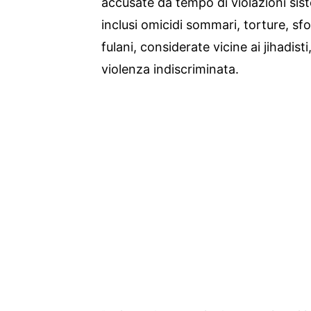
accusate da tempo di violazioni sist
inclusi omicidi sommari, torture, sf
fulani, considerate vicine ai jihadist
violenza indiscriminata.