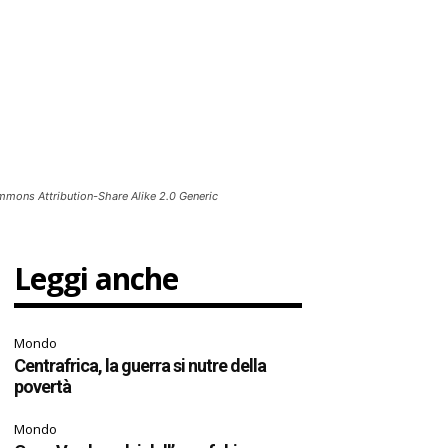
mmons Attribution-Share Alike 2.0 Generic
Leggi anche
Mondo
Centrafrica, la guerra si nutre della
povertà
Mondo