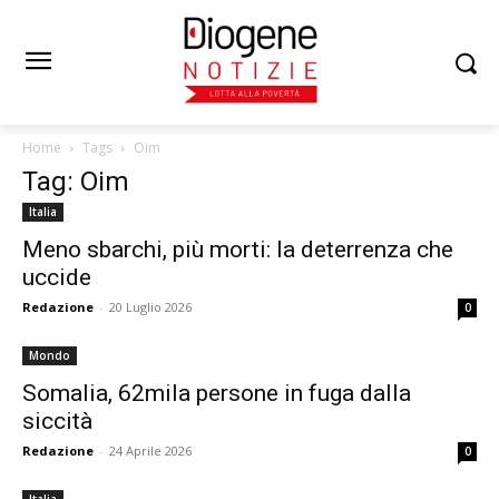
Home
Tags
Oim
Tag: Oim
Italia
Meno sbarchi, più morti: la deterrenza che
uccide
Redazione
-
20 Luglio 2026
0
Mondo
Somalia, 62mila persone in fuga dalla
siccità
Redazione
-
24 Aprile 2026
0