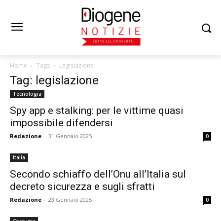
Home
Tags
Legislazione
Tag: legislazione
Tecnologia
Spy app e stalking: per le vittime quasi
impossibile difendersi
Redazione
-
31 Gennaio 2025
0
Italia
Secondo schiaffo dell’Onu all’Italia sul
decreto sicurezza e sugli sfratti
Redazione
-
23 Gennaio 2025
0