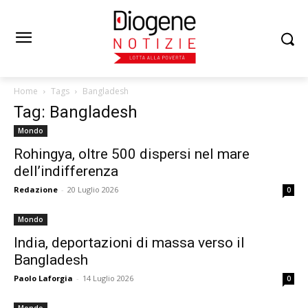
Home
Tags
Bangladesh
Tag: Bangladesh
Mondo
Rohingya, oltre 500 dispersi nel mare
dell’indifferenza
Redazione
-
20 Luglio 2026
0
Mondo
India, deportazioni di massa verso il
Bangladesh
Paolo Laforgia
-
14 Luglio 2026
0