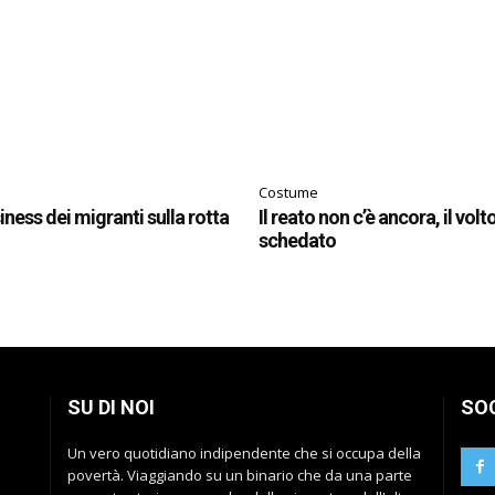
Costume
siness dei migranti sulla rotta
Il reato non c’è ancora, il volt
schedato
SU DI NOI
SO
Un vero quotidiano indipendente che si occupa della
povertà. Viaggiando su un binario che da una parte